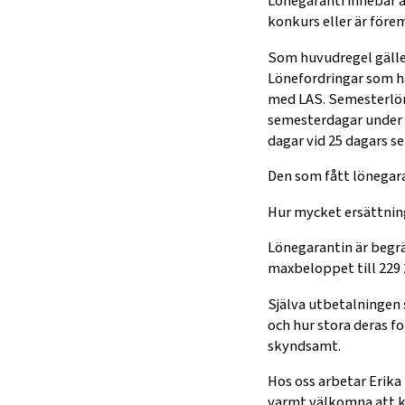
Lönegaranti innebär at
konkurs eller är före
Som huvudregel gäller
Lönefordringar som h
med LAS. Semesterlön
semesterdagar under d
dagar vid 25 dagars s
Den som fått lönegara
Hur mycket ersättning
Lönegarantin är begrä
maxbeloppet till 229 
Själva utbetalningen 
och hur stora deras f
skyndsamt.
Hos oss arbetar Erika
varmt välkomna att k