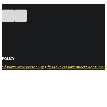
Följ oss på Facebook
Följ oss på LinkedIn
POLICY
Så hanterar vi personuppgifter
​Advokatsamfundets konsumen