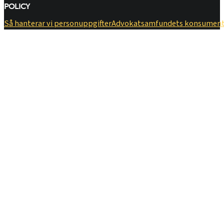
POLICY
Så hanterar vi personuppgifter
​Advokatsamfundets konsumen