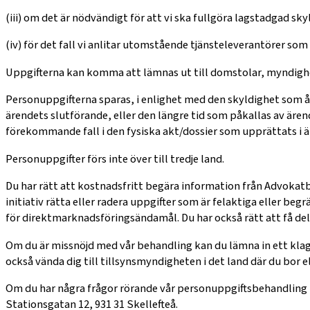
(iii) om det är nödvändigt för att vi ska fullgöra lagstadgad s
(iv) för det fall vi anlitar utomstående tjänsteleverantörer som
Uppgifterna kan komma att lämnas ut till domstolar, myndighe
Personuppgifterna sparas, i enlighet med den skyldighet som åv
ärendets slutförande, eller den längre tid som påkallas av äre
förekommande fall i den fysiska akt/dossier som upprättats i 
Personuppgifter förs inte över till tredje land.
Du har rätt att kostnadsfritt begära information från Advokat
initiativ rätta eller radera uppgifter som är felaktiga eller be
för direktmarknadsföringsändamål. Du har också rätt att få del
Om du är missnöjd med vår behandling kan du lämna in ett klago
också vända dig till tillsynsmyndigheten i det land där du bor el
Om du har några frågor rörande vår personuppgiftsbehandling
Stationsgatan 12, 931 31 Skellefteå.