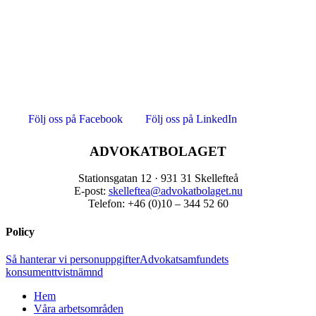
Följ oss på Facebook
Följ oss på LinkedIn
ADVOKATBOLAGET
Stationsgatan 12 · 931 31 Skellefteå
E-post:
skelleftea@advokatbolaget.nu
Telefon: +46 (0)10 – 344 52 60
Policy
Så hanterar vi personuppgifter
​Advokatsamfundets
konsumenttvistnämnd
Hem
Våra arbetsområden