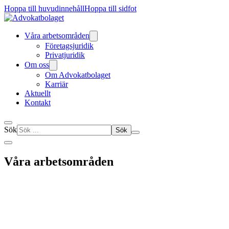
Hoppa till huvudinnehåll
Hoppa till sidfot
Våra arbetsområden
Företagsjuridik
Privatjuridik
Om oss
Om Advokatbolaget
Karriär
Aktuellt
Kontakt
Sök
Våra arbetsområden