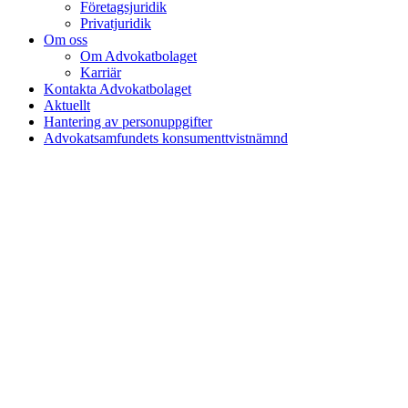
Företagsjuridik
Privatjuridik
Om oss
Om Advokatbolaget
Karriär
Kontakta Advokatbolaget
Aktuellt
Hantering av personuppgifter
Advokatsamfundets konsumenttvistnämnd