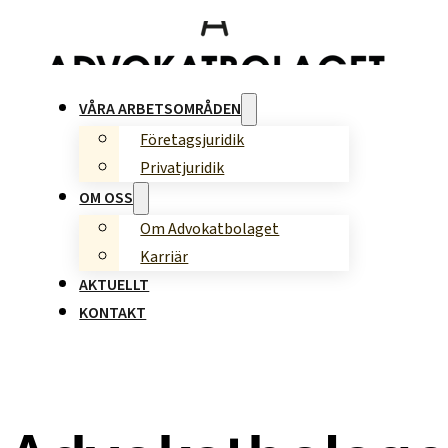
VÅRA ARBETSOMRÅDEN
Företagsjuridik
Privatjuridik
OM OSS
Om Advokatbolaget
Karriär
AKTUELLT
KONTAKT