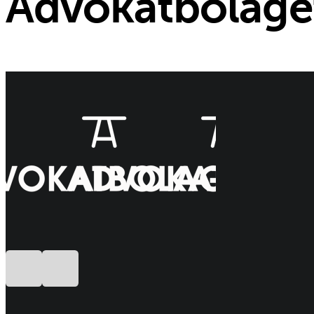
Advokatbolage
Följ oss på Facebook
Följ oss på LinkedIn