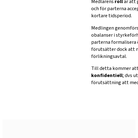
Medlarens
roll
är att
och för parterna acce
kortare tidsperiod.
Medlingen genomförs 
obalanser i styrkeför
parterna formalisera
förutsätter dock att m
förlikningsavtal.
Till detta kommer at
konfidentiell
; dvs u
förutsättning att med