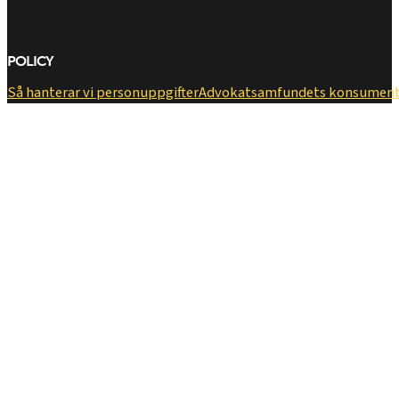
POLICY
Så hanterar vi personuppgifter
​Advokatsamfundets konsumen