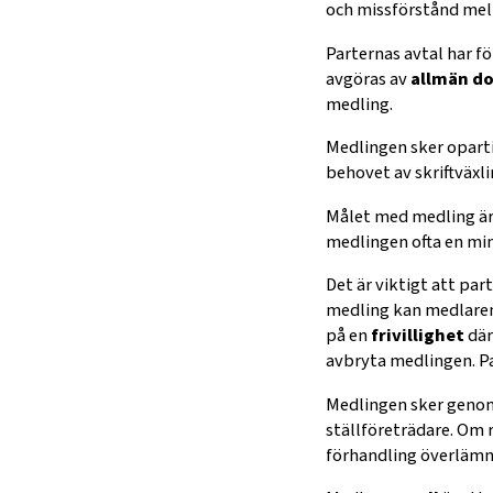
och missförstånd mel
Parternas avtal har f
avgöras av
allmän d
medling.
Medlingen sker oparti
behovet av skriftväxli
Målet med medling ä
medlingen ofta en min
Det är viktigt att par
medling kan medlaren 
på en
frivillighet
där
avbryta medlingen. Pa
Medlingen sker genom 
ställföreträdare. Om r
förhandling överlämna