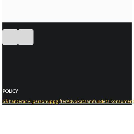
Följ oss på Facebook
Följ oss på LinkedIn
POLICY
Så hanterar vi personuppgifter
​Advokatsamfundets konsumen